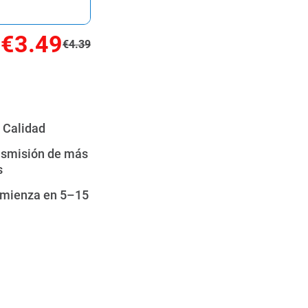
€3.49
€4.39
a Calidad
nsmisión de más
s
omienza en 5–15