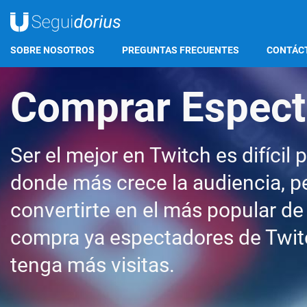
SOBRE NOSOTROS
PREGUNTAS FRECUENTES
CONTÁC
Comprar Espect
Ser el mejor en Twitch es difícil 
donde más crece la audiencia, p
convertirte en el más popular d
compra ya espectadores de Twitc
tenga más visitas.