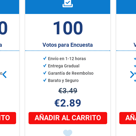
0
100
a
Votos para Encuesta
Envío en 1-12 horas
Entrega Gradual
so
Garantía de Reembolso
Barato y Seguro
€3.49
€2.89
ITO
AÑADIR AL CARRITO
AÑ