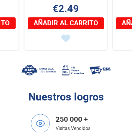
€2.49
ITO
AÑADIR AL CARRITO
AÑ
Nuestros logros
250 000 +
Visitas Vendidos