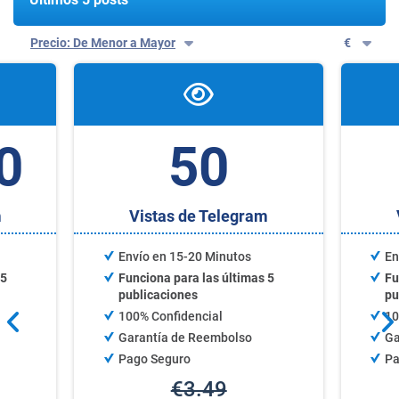
Precio: De Menor a Mayor
€
0
50
m
Vistas de Telegram
Envío en 15-20 Minutos
En
 5
Funciona para las últimas 5
Fu
publicaciones
pu
100% Confidencial
10
Garantía de Reembolso
Ga
Pago Seguro
Pa
€3.49