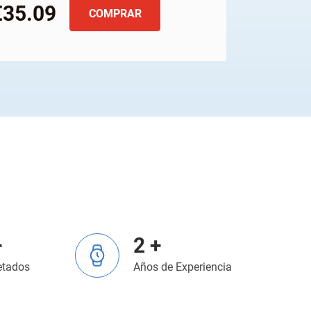
€35.09
COMPRAR
+
2 +
etados
Años de Experiencia