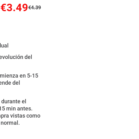
€3.49
€4.39
dual
evolución del
omienza en 5-15
ende del
 durante el
15 min antes.
pra vistas como
 normal.