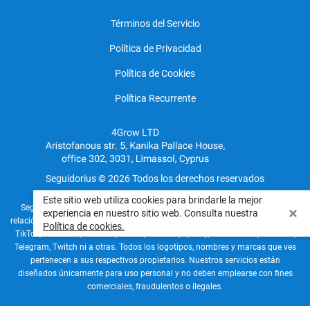
Términos del Servicio
Política de Privacidad
Política de Cookies
Política Recurrente
Seguidorius © 2026 Todos los derechos reservados
Este sitio web utiliza cookies para brindarle la mejor
Seguidorius funciona de forma completamente independiente y no tiene
experiencia en nuestro sitio web. Consulta nuestra
relación oficial, patrocinio ni alianza con ninguna red social, como Instagram,
Política de cookies.
TikTok, Facebook, YouTube, Twitter, LinkedIn, Spotify, SoundCloud, Pinterest,
Telegram, Twitch ni a otras. Todos los logotipos, nombres y marcas que ves
pertenecen a sus respectivos propietarios. Nuestros servicios están
diseñados únicamente para uso personal y no deben emplearse con fines
comerciales, fraudulentos o ilegales.